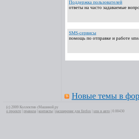
Поддержка пользователей
ответы на часто задаваемые воп
SMS-сервисы
помощь по отправке и работе sms
Новые темы в фо
(с) 2009 Коллектив сМашиной.ру
о проекте
|
правила
|
контакты
|
расширение для firefox
|
sms в авто
| 0.00430