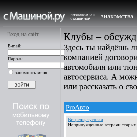
знакомства
Вход на сайт
Клубы – обсужде
Здесь ты найдёшь 
E-mail:
компанией договори
Пароль:
автомобиля или тюн
запомнить меня
автосервиса. А мож
или рассказать о св
ProАвто
Встречи, тусовки
Непринужденные встречи старых 