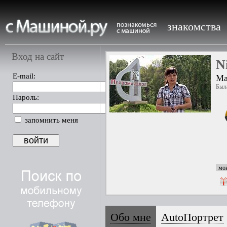
знакомства
Вход на сайт
N
E-mail:
Ма
Была
Пароль:
запомнить меня
мои
Обо мне
AutoПортрет