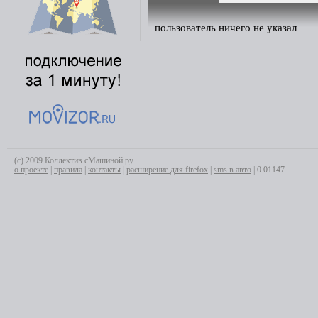
пользователь ничего не указал
(с) 2009 Коллектив сМашиной.ру
о проекте
|
правила
|
контакты
|
расширение для firefox
|
sms в авто
| 0.01147