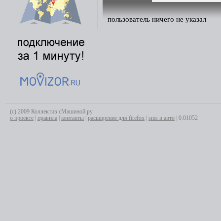
пользователь ничего не указал
(с) 2009 Коллектив сМашиной.ру
о проекте
|
правила
|
контакты
|
расширение для firefox
|
sms в авто
| 0.01052