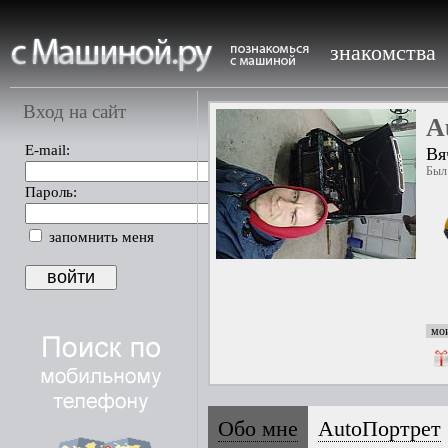
знакомства
Вход на сайт
A
E-mail:
Вя
Был 
Пароль:
запомнить меня
мои
Обо мне
AutoПортрет